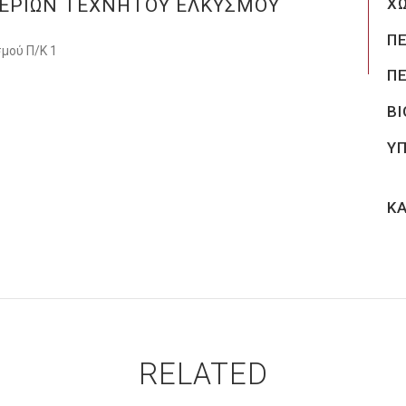
ΕΡΙΩΝ ΤΕΧΝΗΤΟΥ ΕΛΚΥΣΜΟΥ
Χ
Π
μού Π/Κ 1
Π
Β
Υ
Κ
RELATED