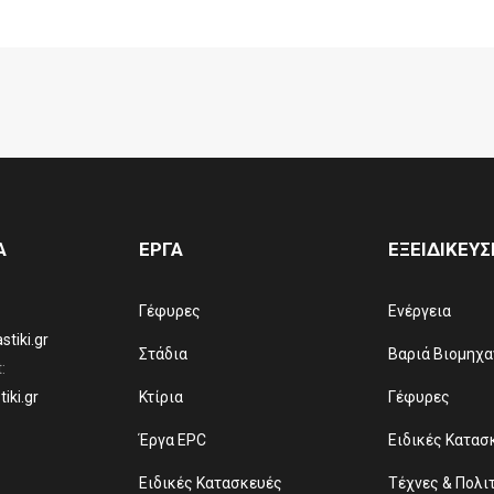
Α
ΕΡΓΑ
ΕΞΕΙΔΙΚΕΥΣ
Γέφυρες
Ενέργεια
tiki.gr
Στάδια
Βαριά Βιομηχα
:
iki.gr
Κτίρια
Γέφυρες
Έργα EPC
Ειδικές Κατασ
Ειδικές Κατασκευές
Τέχνες & Πολι