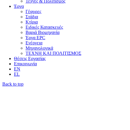
Τέχνες & Πολιτισμός
Έργα
Γέφυρες
Στάδια
Κτίρια
Ειδικές Κατασκευές
Βαριά Βιομηχανία
Έργα EPC
Ενέργεια
Μηχανολογικά
ΤΕΧΝΗ ΚΑΙ ΠΟΛΙΤΙΣΜΟΣ
Θέσεις Εργασίας
Επικοινωνία
ΕΝ
EL
Back to top