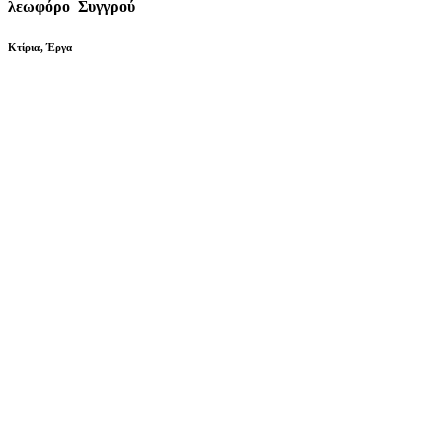
λεωφόρο Συγγρού
Κτίρια
,
Έργα