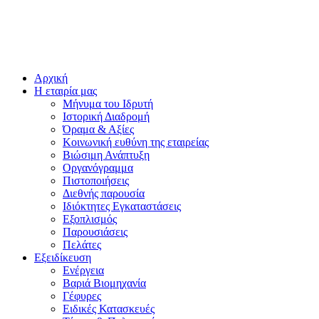
Αρχική
Η εταιρία μας
Μήνυμα του Ιδρυτή
Ιστορική Διαδρομή
Όραμα & Αξίες
Κοινωνική ευθύνη της εταιρείας
Βιώσιμη Ανάπτυξη
Οργανόγραμμα
Πιστοποιήσεις
Διεθνής παρουσία
Ιδιόκτητες Εγκαταστάσεις
Εξοπλισμός
Παρουσιάσεις
Πελάτες
Εξειδίκευση
Ενέργεια
Βαριά Βιομηχανία
Γέφυρες
Ειδικές Κατασκευές