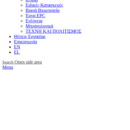
Ειδικές Κατασκευές
Βαριά Βιομηχανία
Έργα EPC
Ενέργεια
Μηχανολογικά
ΤΕΧΝΗ ΚΑΙ ΠΟΛΙΤΙΣΜΟΣ
Θέσεις Εργασίας
Επικοινωνία
ΕΝ
EL
Open side area
Search
Menu