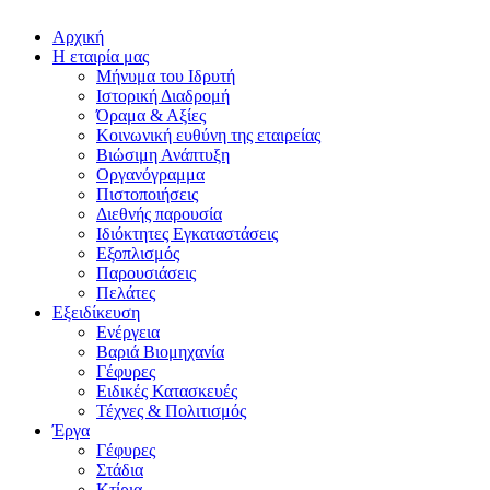
Αρχική
Η εταιρία μας
Μήνυμα του Ιδρυτή
Ιστορική Διαδρομή
Όραμα & Αξίες
Κοινωνική ευθύνη της εταιρείας
Βιώσιμη Ανάπτυξη
Οργανόγραμμα
Πιστοποιήσεις
Διεθνής παρουσία
Ιδιόκτητες Εγκαταστάσεις
Εξοπλισμός
Παρουσιάσεις
Πελάτες
Εξειδίκευση
Ενέργεια
Βαριά Βιομηχανία
Γέφυρες
Ειδικές Κατασκευές
Τέχνες & Πολιτισμός
Έργα
Γέφυρες
Στάδια
Κτίρια