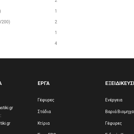
2
)
1
V200)
2
1
4
Α
ΕΡΓΑ
ΕΞΕΙΔΙΚΕΥΣ
Γέφυρες
Ενέργεια
tiki.gr
Στάδια
Βαριά Βιομηχα
:
iki.gr
Κτίρια
Γέφυρες