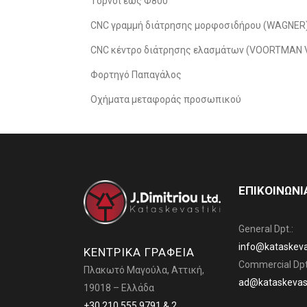
Τόρνοι έως Φ800
CNC γραμμή διάτρησης μορφοσιδήρου (WAGNER
CNC κέντρο διάτρησης ελασμάτων (VOORTMAN 
Φορτηγό Παπαγάλος
Οχήματα μεταφοράς προσωπικού
ΕΠΙΚΟΙΝΩΝΙ
General Dpt.:
info@kataskevas
ΚΕΝΤΡΙΚΑ ΓΡΑΦΕΙΑ
Commercial Dpt
Πλακωτό Μαγούλα, Αττική,
ad@kataskevast
19018 – Ελλάδα
+30 210 555 9791 & 2