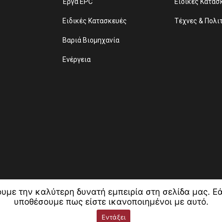
Έργα EPC
Ειδικές Κατασ
Ειδικές Κατασκευές
Τέχνες & Πολι
Βαριά Βιομηχανία
Ενέργεια
υμε την καλύτερη δυνατή εμπειρία στη σελίδα μας. Εάν
υποθέσουμε πως είστε ικανοποιημένοι με αυτό.
© 2020 All rights reserved | Web Design & Development by
Εντάξει