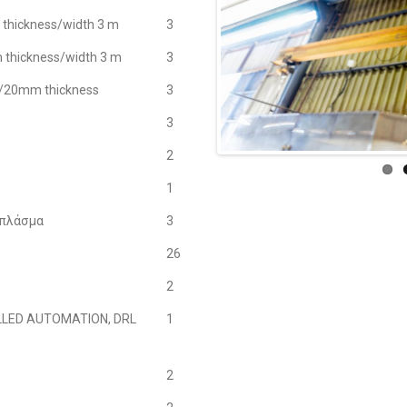
hickness/width 3 m
3
thickness/width 3 m
3
/20mm thickness
3
3
2
1
 πλάσμα
3
26
2
LLED AUTOMATION, DRL
1
2